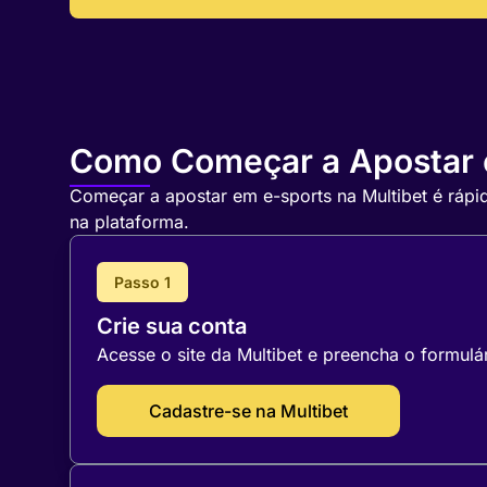
Como Começar a Apostar e
Começar a apostar em e-sports na Multibet é rápi
na plataforma.
Passo 1
Crie sua conta
Acesse o site da Multibet e preencha o formul
Cadastre-se na Multibet