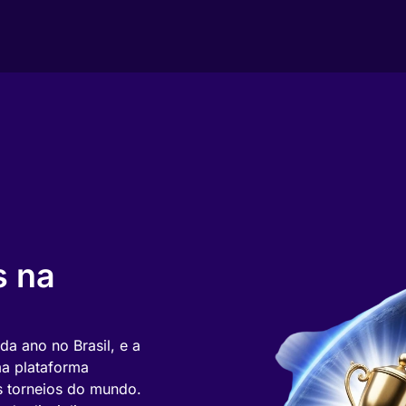
s na
a ano no Brasil, e a
ma plataforma
s torneios do mundo.