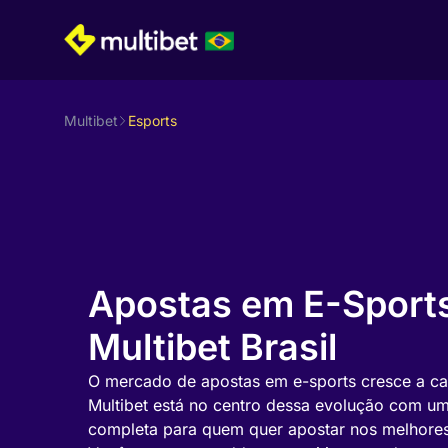
Multibet
Esports
Apostas em E-Sport
Multibet Brasil
O mercado de apostas em e-sports cresce a cad
Multibet está no centro dessa evolução com u
completa para quem quer apostar nos melhore