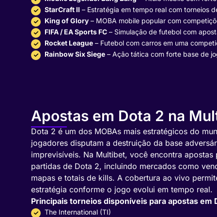
StarCraft II
– Estratégia em tempo real com torneios de
King of Glory
– MOBA mobile popular com competições
FIFA / EA Sports FC
– Simulação de futebol com apostas
Rocket League
– Futebol com carros em uma competiçã
Rainbow Six Siege
– Ação tática com forte base de jo
Apostas em Dota 2 na Mul
Dota 2 é um dos MOBAs mais estratégicos do mun
jogadores disputam a destruição da base adversár
imprevisíveis. Na Multibet, você encontra apostas
partidas de Dota 2, incluindo mercados como venc
mapas e totais de kills. A cobertura ao vivo permi
estratégia conforme o jogo evolui em tempo real.
Principais torneios disponíveis para apostas em 
The International (TI)