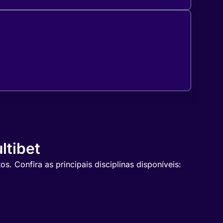
ltibet
. Confira as principais disciplinas disponíveis: