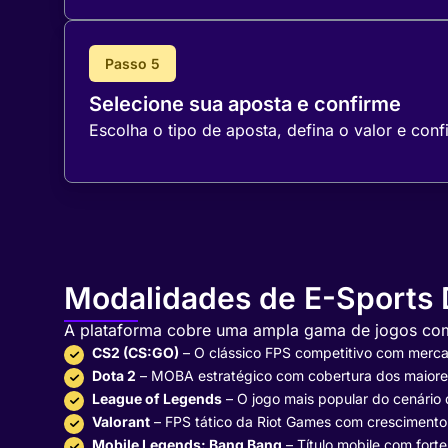
Passo 5
Selecione sua aposta e confirme
Escolha o tipo de aposta, defina o valor e conf
Modalidades de E-Sports D
A plataforma cobre uma ampla gama de jogos compet
CS2 (CS:GO)
– O clássico FPS competitivo com mercad
Dota 2
– MOBA estratégico com cobertura dos maiores 
League of Legends
– O jogo mais popular do cenário 
Valorant
– FPS tático da Riot Games com crescimento 
Mobile Legends: Bang Bang
– Título mobile com fort