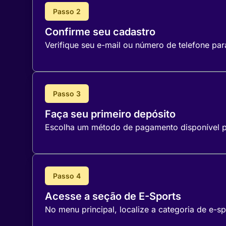
Passo 2
Confirme seu cadastro
Verifique seu e-mail ou número de telefone par
Passo 3
Faça seu primeiro depósito
Escolha um método de pagamento disponível par
Passo 4
Acesse a seção de E-Sports
No menu principal, localize a categoria de e-sp