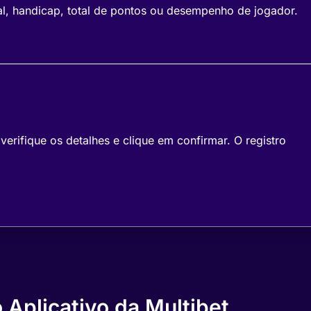
al, handicap, total de pontos ou desempenho de jogador.
verifique os detalhes e clique em confirmar. O registro
Aplicativo da Multibet