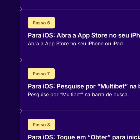
Passo 6
Para iOS: Abra a App Store no seu iP
Abra a App Store no seu iPhone ou iPad.
Passo 7
Para iOS: Pesquise por “Multibet” na
Pesquise por “Multibet” na barra de busca.
Passo 8
Para iOS: Toque em “Obter” para inic