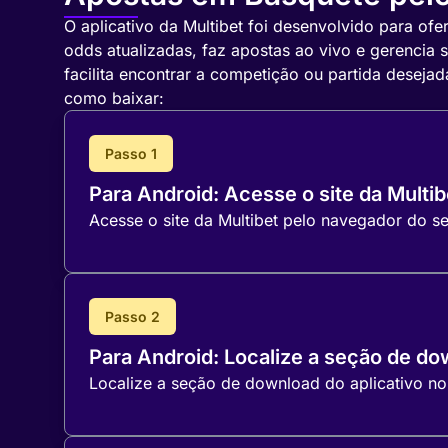
O aplicativo da Multibet foi desenvolvido para o
odds atualizadas, faz apostas ao vivo e gerencia
facilita encontrar a competição ou partida desejad
como baixar:
Passo 1
Para Android: Acesse o site da Multib
Acesse o site da Multibet pelo navegador do se
Passo 2
Para Android: Localize a seção de dow
Localize a seção de download do aplicativo no 