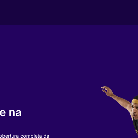
e na
obertura completa da