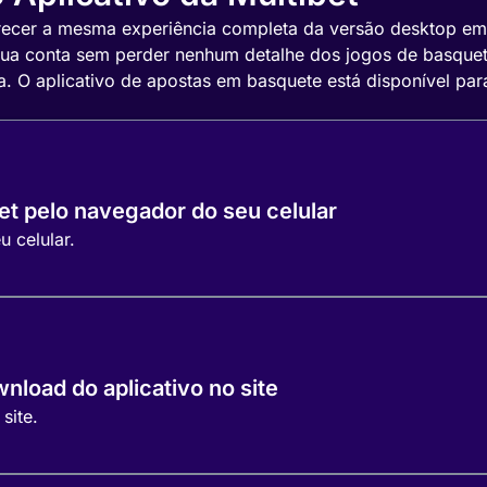
ferecer a mesma experiência completa da versão desktop e
 sua conta sem perder nenhum detalhe dos jogos de basquete
a. O aplicativo de apostas em basquete está disponível para
et pelo navegador do seu celular
u celular.
nload do aplicativo no site
site.