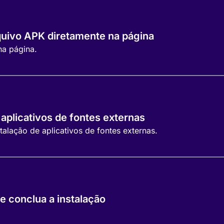
quivo APK diretamente na página
na página.
 aplicativos de fontes externas
talação de aplicativos de fontes externas.
e conclua a instalação