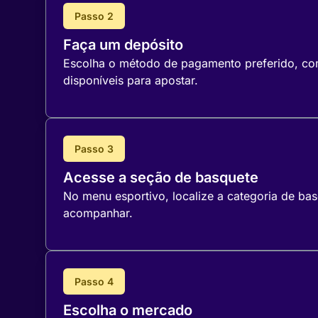
Passo 2
Faça um depósito
Escolha o método de pagamento preferido, como
disponíveis para apostar.
Passo 3
Acesse a seção de basquete
No menu esportivo, localize a categoria de ba
acompanhar.
Passo 4
Escolha o mercado