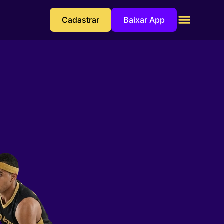
Cadastrar
Baixar App