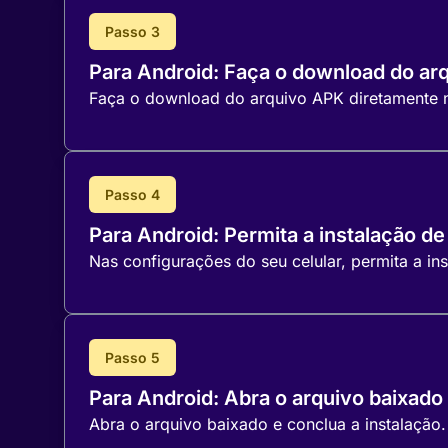
Passo 3
Para Android: Faça o download do ar
Faça o download do arquivo APK diretamente 
Passo 4
Para Android: Permita a instalação de
Nas configurações do seu celular, permita a ins
Passo 5
Para Android: Abra o arquivo baixado 
Abra o arquivo baixado e conclua a instalação.