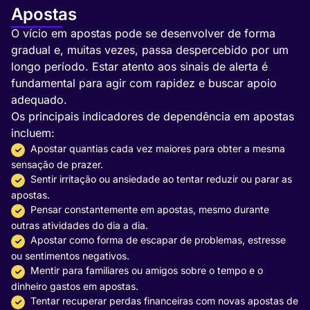
Apostas
O vício em apostas pode se desenvolver de forma
gradual e, muitas vezes, passa despercebido por um
longo período. Estar atento aos sinais de alerta é
fundamental para agir com rapidez e buscar apoio
adequado.
Os principais indicadores de dependência em apostas
incluem:
Apostar quantias cada vez maiores para obter a mesma
sensação de prazer.
Sentir irritação ou ansiedade ao tentar reduzir ou parar as
apostas.
Pensar constantemente em apostas, mesmo durante
outras atividades do dia a dia.
Apostar como forma de escapar de problemas, estresse
ou sentimentos negativos.
Mentir para familiares ou amigos sobre o tempo e o
dinheiro gastos em apostas.
Tentar recuperar perdas financeiras com novas apostas de