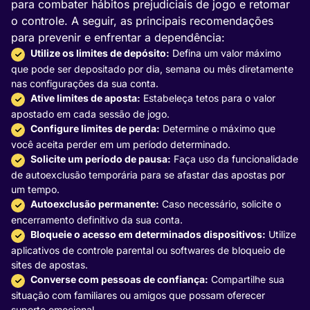
para combater hábitos prejudiciais de jogo e retomar
o controle. A seguir, as principais recomendações
para prevenir e enfrentar a dependência:
Utilize os limites de depósito:
Defina um valor máximo
que pode ser depositado por dia, semana ou mês diretamente
nas configurações da sua conta.
Ative limites de aposta:
Estabeleça tetos para o valor
apostado em cada sessão de jogo.
Configure limites de perda:
Determine o máximo que
você aceita perder em um período determinado.
Solicite um período de pausa:
Faça uso da funcionalidade
de autoexclusão temporária para se afastar das apostas por
um tempo.
Autoexclusão permanente:
Caso necessário, solicite o
encerramento definitivo da sua conta.
Bloqueie o acesso em determinados dispositivos:
Utilize
aplicativos de controle parental ou softwares de bloqueio de
sites de apostas.
Converse com pessoas de confiança:
Compartilhe sua
situação com familiares ou amigos que possam oferecer
suporte emocional.