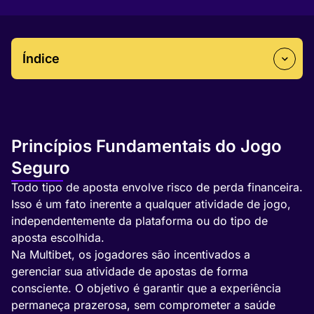
Índice
Princípios Fundamentais do Jogo
Seguro
Todo tipo de aposta envolve risco de perda financeira.
Isso é um fato inerente a qualquer atividade de jogo,
independentemente da plataforma ou do tipo de
aposta escolhida.
Na Multibet, os jogadores são incentivados a
gerenciar sua atividade de apostas de forma
consciente. O objetivo é garantir que a experiência
permaneça prazerosa, sem comprometer a saúde