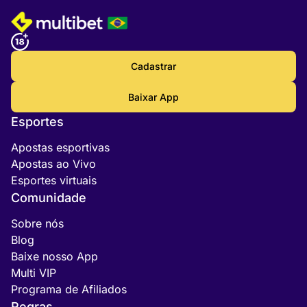
Cadastrar
Baixar App
Esportes
Apostas esportivas
Apostas ao Vivo
Esportes virtuais
Comunidade
Sobre nós
Blog
Baixe nosso App
Multi VIP
Programa de Afiliados
Regras