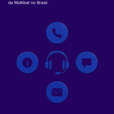
da Multibet no Brasil.