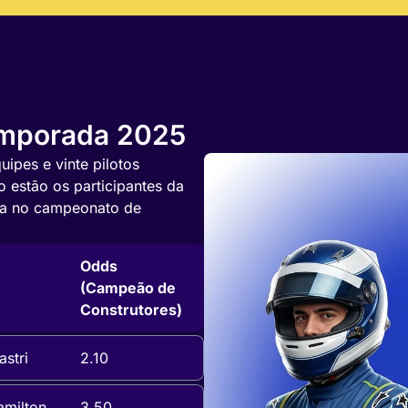
Temporada 2025
ipes e vinte pilotos
 estão os participantes da
ria no campeonato de
Odds
(Campeão de
Construtores)
astri
2.10
amilton
3.50