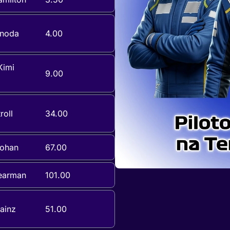
unoda
4.00
Kimi
9.00
i
roll
34.00
ohan
67.00
Bearman
101.00
ainz
51.00