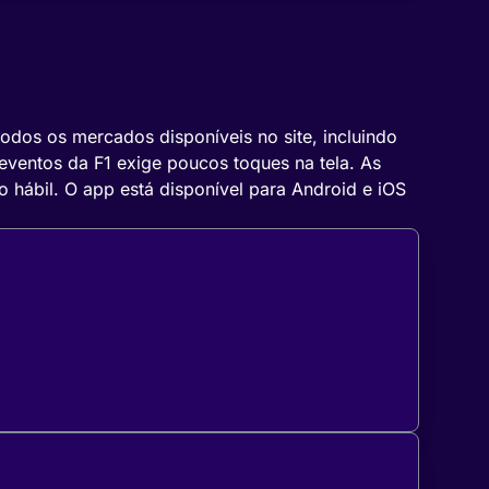
odos os mercados disponíveis no site, incluindo
 eventos da F1 exige poucos toques na tela. As
 hábil. O app está disponível para Android e iOS