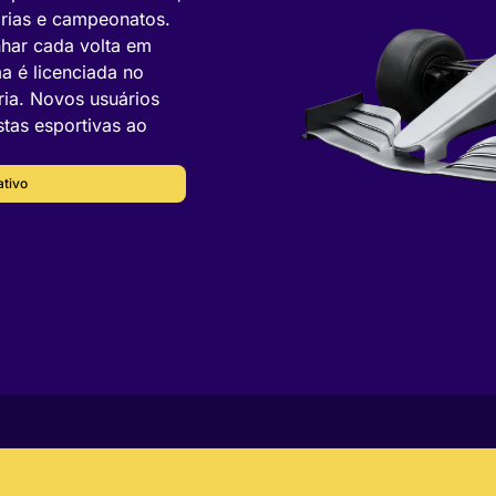
órias e campeonatos.
har cada volta em
a é licenciada no
ria. Novos usuários
tas esportivas ao
ativo