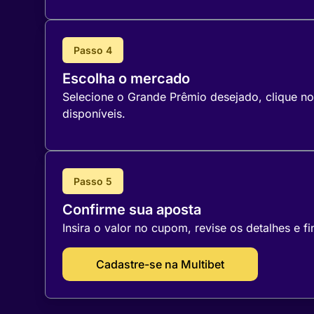
Passo 4
Escolha o mercado
Selecione o Grande Prêmio desejado, clique no
disponíveis.
Passo 5
Confirme sua aposta
Insira o valor no cupom, revise os detalhes e f
Cadastre-se na Multibet