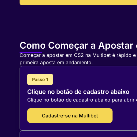
Como Começar a Apostar 
Começar a apostar em CS2 na Multibet é rápido e d
primeira aposta em andamento.
Passo 1
Clique no botão de cadastro abaixo
Clique no botão de cadastro abaixo para abrir o
Cadastre-se na Multibet