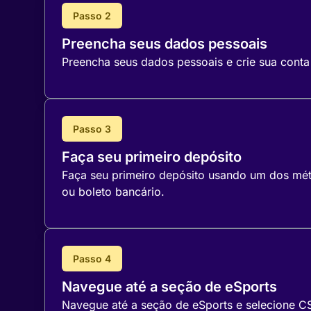
Passo 2
Preencha seus dados pessoais
Preencha seus dados pessoais e crie sua conta
Passo 3
Faça seu primeiro depósito
Faça seu primeiro depósito usando um dos mét
ou boleto bancário.
Passo 4
Navegue até a seção de eSports
Navegue até a seção de eSports e selecione 