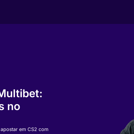
ultibet:
s no
er apostar em CS2 com