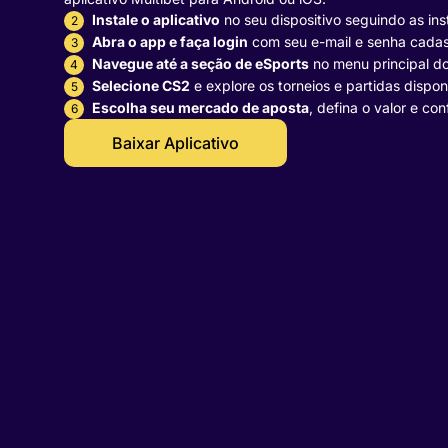
Instale o aplicativo
no seu dispositivo seguindo as ins
Abra o app e faça login
com seu e-mail e senha cadas
Navegue até a seção de eSports
no menu principal do
Selecione CS2
e explore os torneios e partidas dispon
Escolha seu mercado de aposta
, defina o valor e c
Baixar Aplicativo