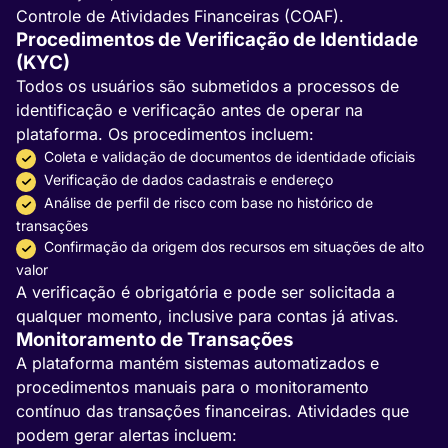
Controle de Atividades Financeiras (COAF).
Procedimentos de Verificação de Identidade
(KYC)
Todos os usuários são submetidos a processos de
identificação e verificação antes de operar na
plataforma. Os procedimentos incluem:
Coleta e validação de documentos de identidade oficiais
Verificação de dados cadastrais e endereço
Análise de perfil de risco com base no histórico de
transações
Confirmação da origem dos recursos em situações de alto
valor
A verificação é obrigatória e pode ser solicitada a
qualquer momento, inclusive para contas já ativas.
Monitoramento de Transações
A plataforma mantém sistemas automatizados e
procedimentos manuais para o monitoramento
contínuo das transações financeiras. Atividades que
podem gerar alertas incluem: