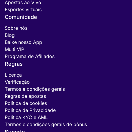
Apostas ao Vivo
Esportes virtuais
Comunidade
Sobre nós
Blog
Baixe nosso App
Multi VIP
Programa de Afiliados
Regras
Licença
Verificação
Termos e condições gerais
Regras de apostas
Política de cookies
Política de Privacidade
Política KYC e AML
Termos e condições gerais de bônus
Suporte