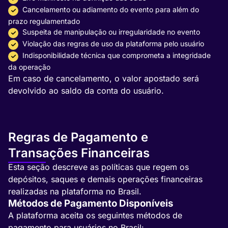
Cancelamento ou adiamento do evento para além do
prazo regulamentado
Suspeita de manipulação ou irregularidade no evento
Violação das regras de uso da plataforma pelo usuário
Indisponibilidade técnica que comprometa a integridade
da operação
Em caso de cancelamento, o valor apostado será
devolvido ao saldo da conta do usuário.
Regras de Pagamento e
Transações Financeiras
Esta seção descreve as políticas que regem os
depósitos, saques e demais operações financeiras
realizadas na plataforma no Brasil.
Métodos de Pagamento Disponíveis
A plataforma aceita os seguintes métodos de
pagamento para usuários no Brasil: