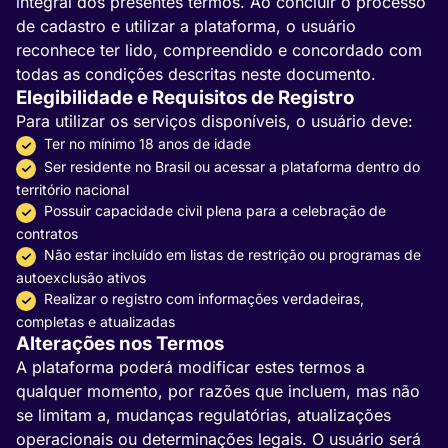
integral dos presentes termos. Ao concluir o processo
de cadastro e utilizar a plataforma, o usuário
reconhece ter lido, compreendido e concordado com
todas as condições descritas neste documento.
Elegibilidade e Requisitos de Registro
Para utilizar os serviços disponíveis, o usuário deve:
Ter no mínimo 18 anos de idade
Ser residente no Brasil ou acessar a plataforma dentro do
território nacional
Possuir capacidade civil plena para a celebração de
contratos
Não estar incluído em listas de restrição ou programas de
autoexclusão ativos
Realizar o registro com informações verdadeiras,
completas e atualizadas
Alterações nos Termos
A plataforma poderá modificar estes termos a
qualquer momento, por razões que incluem, mas não
se limitam a, mudanças regulatórias, atualizações
operacionais ou determinações legais. O usuário será