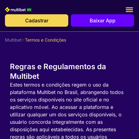
Cadastrar
Baixar App
Multibet
Termos e Condições
Regras e Regulamentos da
Multibet
Estes termos e condições regem o uso da
plataforma Multibet no Brasil, abrangendo todos
os serviços disponíveis no site oficial e no
aplicativo móvel. Ao acessar a plataforma e
utilizar qualquer um dos serviços disponíveis, o
usuário concorda integralmente com as
disposições aqui estabelecidas. As presentes
regras são aplicáveis a todos os usuários